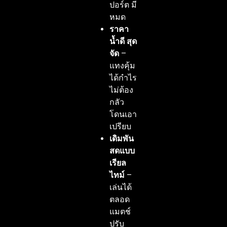
ปอร์ต มี
หมด
ราคา
น้ำดี สุด
จัด
–
แทงคุ้ม
ได้กำไร
ไม่ต้อง
กลัว
โดนเอา
เปรียบ
เดิมพัน
สดแบบ
เรียล
ไทม์
–
เล่นได้
ตลอด
แมตช์
ปรับ