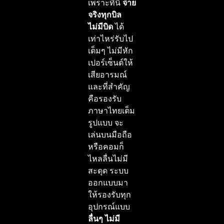
เพราะที่นี่
จ่าย
จริงทุกบิล
ไม่มีบิด
ได้
เท่าไหร่รับไป
เต็มๆ ไม่มีหัก
เปอร์เซ็นต์ให้
เสียอารมณ์
และที่สำคัญ
คือรองรับ
ภาษาไทยเต็ม
รูปแบบ จะ
เล่นบนมือถือ
หรือคอมก็
ไหลลื่นไม่มี
สะดุด ระบบ
ออกแบบมา
ให้รองรับทุก
อุปกรณ์แบบ
ลื่นๆ ไม่มี