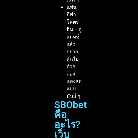
แฟน
กีฬา
โคตร
อิน
– ดู
แมตช์
แล้ว
อยาก
ลุ้นไป
ด้วย
ต้อง
แทงสด
แบบ
มันส์ ๆ
SBObet
คือ
อะไร?
เว็บ