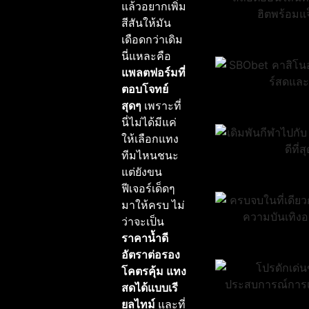
แล้วอยากเพิ่ม
สีสันให้มัน
เดือดกว่าเดิม
นี่แหละคือ
แพลตฟอร์มที่
ตอบโจทย์
สุดๆ
เพราะที่
นี่ไม่ได้มีแค่
ให้เลือกแทง
ทีมไหนชนะ
แต่ยังขน
ฟีเจอร์เด็ดๆ
มาให้ครบ ไม่
ว่าจะเป็น
ราคาน้ำดี
อัตราต่อรอง
โคตรคุ้ม แทง
สดได้แบบเรี
ยลไทม์
และที่