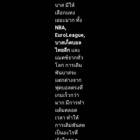
บาส มีให้
เลือกแทง
เยอะมาก ทั้ง
NBA,
EuroLeague,
บาสเก็ตบอล
ไทยลีก
และ
แมตช์จากทั่ว
โลก การเดิม
พันบาสจะ
แตกต่างจาก
ฟุตบอลตรงที่
เกมเร็วกว่า
มาก มีการทำ
แต้มตลอด
เวลา ทำให้
การเดิมพันสด
เป็นอะไรที่