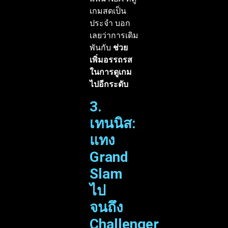
เกมสดเป็น
ประจำ บอก
เลยว่าการเดิม
พันกับ
ช่วย
เพิ่มอรรถรส
ในการดูเกม
ไปอีกระดับ
3.
เทนนิส:
แทง
Grand
Slam
ไป
จนถึง
Challenger