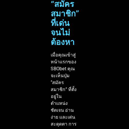
“สมัคร
สมาชิก”
ที่เด่น
จนไม่
ต้องหา
เมื่อคุณเข้าสู่
หน้าแรกของ
SBObet คุณ
จะเห็นปุ่ม
“สมัคร
สมาชิก” ที่ตั้ง
อยู่ใน
ตำแหน่ง
ชัดเจน อ่าน
ง่าย และเด่น
สะดุดตา การ