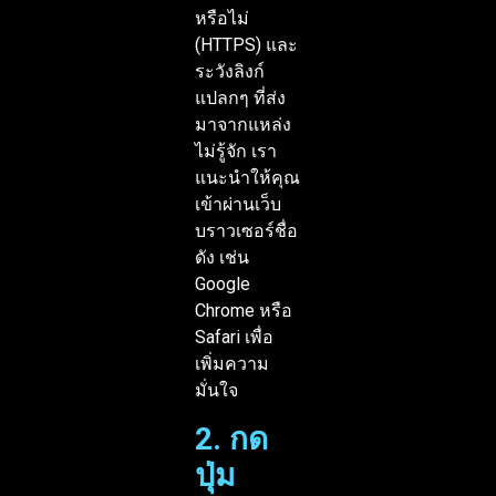
หรือไม่
(HTTPS) และ
ระวังลิงก์
แปลกๆ ที่ส่ง
มาจากแหล่ง
ไม่รู้จัก เรา
แนะนำให้คุณ
เข้าผ่านเว็บ
บราวเซอร์ชื่อ
ดัง เช่น
Google
Chrome หรือ
Safari เพื่อ
เพิ่มความ
มั่นใจ
2. กด
ปุ่ม