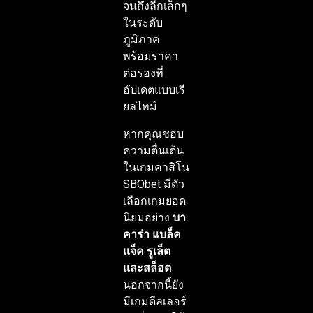
จนถึงลีกเล็กๆ
ในระดับ
ภูมิภาค
พร้อมราคา
ต่อรองที่
อัปเดตแบบเรี
ยลไทม์
หากคุณชอบ
ความตื่นเต้น
ในเกมคาสิโน
SBObet มีตัว
เลือกเกมยอด
นิยมอย่าง
บา
คาร่า แบล็ค
แจ็ค รูเล็ต
และสล็อต
นอกจากนี้ยัง
มีเกมดีลเลอร์