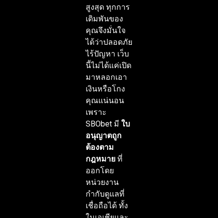
สูงสุด ทุกการ
เดิมพันของ
คุณจึงมั่นใจ
ได้ว่าปลอดภัย
ไร้ปัญหา เว็บ
นี้ไม่ได้แค่เปิด
มาหลอกเอา
เงินหรือโกง
คุณแน่นอน
เพราะ
SBObet มี
ใบ
อนุญาตถูก
ต้องตาม
กฎหมาย
ที่
ออกโดย
หน่วยงาน
กำกับดูแลที่
เชื่อถือได้ ทั้ง
ในเอเชียและ