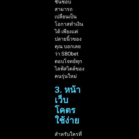
ชื่นชอบ
สามารถ
เปลี่ยนเป็น
โอกาสทำเงิน
ได้ เพียงแค่
ปลายนิ้วของ
คุณ บอกเลย
ว่า SBObet
ตอบโจทย์ทุก
ไลฟ์สไตล์ของ
คนรุ่นใหม่
3. หน้า
เว็บ
โคตร
ใช้ง่าย
สำหรับใครที่