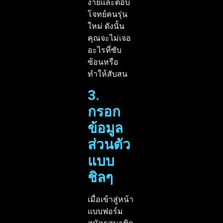
ง่ายและตอบ
โจทย์คนรุ่น
ใหม่ ดังนั้น
คุณจะไม่เจอ
อะไรที่ซับ
ซ้อนหรือ
ทำให้สับสน
3.
กรอก
ข้อมูล
ส่วนตัว
แบบ
ชิลๆ
เมื่อเข้าสู่หน้า
แบบฟอร์ม