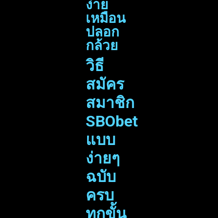
ง่าย
เหมือน
ปลอก
กล้วย
วิธี
สมัคร
สมาชิก
SBObet
แบบ
ง่ายๆ
ฉบับ
ครบ
ทุกขั้น