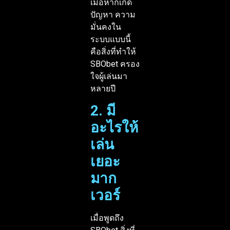
เมื่อหากเกิด
ปัญหา ความ
มั่นคงใน
ระบบแบบนี้
คือสิ่งที่ทำให้
SBObet ครอง
ใจผู้เล่นมา
หลายปี
2. มี
อะไรให้
เล่น
เยอะ
มาก
เวอร์
เมื่อพูดถึง