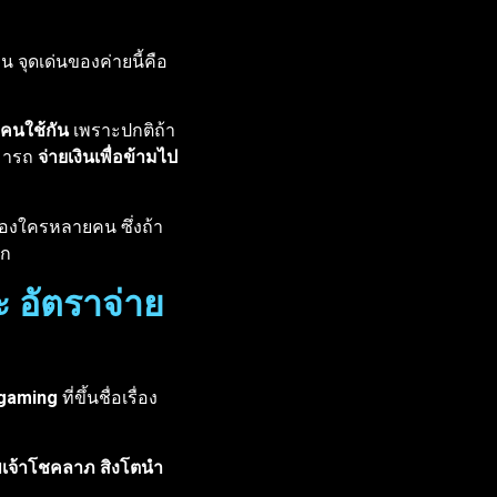
 จุดเด่นของค่ายนี้คือ
ยคนใช้กัน
เพราะปกติถ้า
ามารถ
จ่ายเงินเพื่อข้ามไป
ของใครหลายคน ซึ่งถ้า
ีก
 อัตราจ่าย
gaming
ที่ขึ้นชื่อเรื่อง
พเจ้าโชคลาภ สิงโตนำ