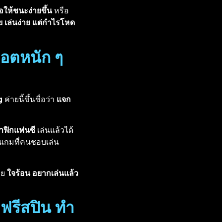
่อให้ชนะง่ายขึ้น
หรือ
 เล่นง่าย แต่กำไรโหด
คพอตหนัก ๆ
g
ค่ายนี้ขึ้นชื่อว่า
แจก
ราฟิกแฟนซี
เล่นแล้วได้
็นเกมที่คนชอบเล่น
าย
ใจร้อน อยากเล่นแล้ว
อฟรีสปิน ทำ