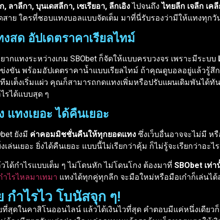
ีก, ลาลีกา, บุนเดสลีกา, เซเรียอา, ลีกเอิง
ไปจนถึง
ไทยลีก เจลีก เคลี
ดสาย ใครที่ชอบแทงบอลแบบจัดเต็ม มาที่นี่รับรองว่ามีให้แทงทุกวัน
แทงสด อัปเดตราคาเรียลไทม์
อยากแทงระหว่างเกม SBObet ก็จัดให้แบบครบวงจร เพราะมีระบบ
งขัน พร้อมอัปเดตราคาน้ำแบบเรียลไทม์ ถ้าคุณดูบอลอยู่แล้วรู้สึกว
อทีมเต็งเริ่มแผ่ว คุณก็สามารถกดแทงเพิ่มหรือปรับแผนเดิมพันได้ทั
ำไรได้แบบสุด ๆ
ูง แทงเยอะ ได้คืนเยอะ
et ยังมี
ค่าคอมมิชชั่นคืนให้ทุกยอดแทง
ซึ่งเว็บอื่นอาจจะไม่มี หรือ
ิ่งเล่นเยอะ ยิ่งได้คืนเยอะ แบบนี้ไม่เรียกว่าคุ้ม ก็ไม่รู้จะเรียกว่าอะไ
ได้กำไรแบบเต็ม ๆ ไม่โดนหัก ไม่โดนโกง ต้องมาที่
SBObet เท่าน
ีกำไรไหลมาเทมา
แทงได้ทุกคู่ทุกลีก จะมือใหม่หรือมือเก๋าก็เล่นได
 กำไรไว โบนัสจุก ๆ!
ายที่สุดในคาสิโนออนไลน์ แล้วได้เงินไวที่สุด คำตอบมีแค่หนึ่งเดียวก