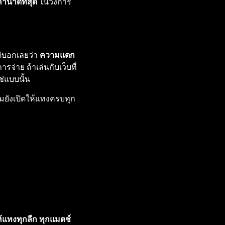
าน้ำดีที่สุด
ในวงการ
ต่บอกเลยว่า
ความแตก
่าย ถ้าเล่นกับเว็บที่
ช่แบบนั้น
ยังเปิดให้แทงครบทุก
ห้แทงทุกลีก ทุกแมตช์