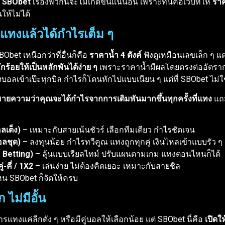
บ
SBObet
เรื่องพวกนี้จะไม่เกิดขึ้นแน่นอน เพราะที่นี่คือเว็บที่ให้
ราค
นให้ไม่ได้
์ แทงแล้วได้กำไรเต็ม ๆ
BObet เหนือกว่าที่อื่นก็คือ
ราคาน้ำ 4 ตังค์
ฟังดูเหมือนเลขเล็ก ๆ แ
ักร้อยให้เป็นหลักพันได้ง่าย ๆ
เพราะราคาน้ำมีผลโดยตรงต่ออัตราการจ
ทงบอลเข้าเป๊ะทุกบิล กำไรก็โดนหักไปแบบเนียน ๆ แต่ที่ SBObet ไม่ใ
ายความว่าคุณจะได้กำไรจากการเดิมพันมากขึ้นทุกครั้งที่แทง
แถม
ลเต็ง)
– เหมาะกับสายเน้นชัวร์ เลือกทีมเดียว กำไรชัดเจน
อลชุด)
– ลงทุนน้อย กำไรทวีคูณ แทงถูกทุกคู่ เงินไหลเข้าแบบรัว ๆ
 Betting)
– ลุ้นแบบเรียลไทม์ ปรับแผนตามเกม แทงตอนไหนก็ได้
่-คี่ / 1X2
– เล่นง่าย ไม่ต้องคิดเยอะ เหมาะกับสายชิล
หน SBObet ก็จัดให้ครบ
 ไม่มีอั้น
แทงแค่ลีกดัง ๆ หรือมีคู่บอลให้เลือกน้อย แต่ SBObet นี่คือ
เปิดใ