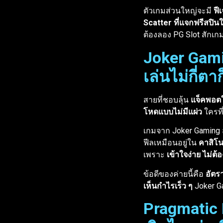
ตัวเกมส่วนใหญ่จะมี
ฟี
Scatter ที่แจกฟรีสปินให
ต้องลอง PG Slot สักเก
Joker Gamin
เล่นไม่กี่ตา
สายที่ชอบลุ้น
แจ็คพอตใ
โหดแบบไม่มีแผ่ว
ใครที่
เกมจาก Joker Gaming 
ฟีลเหมือนอยู่ใน
คาสิโน
เพราะ
เข้าใจง่าย ไม่ต้
ข้อดีของค่ายนี้คือ
อัตร
เห็นกำไรเร็ว ๆ
Joker G
Pragmatic 