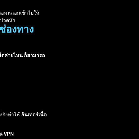
ปลอมหลอกเข้าไปให้
งปวดหัว
กช่องทาง
์เน็ตค่ายไหน ก็สามารถ
งยังทำให้
อินเทอร์เน็ต
่าน VPN