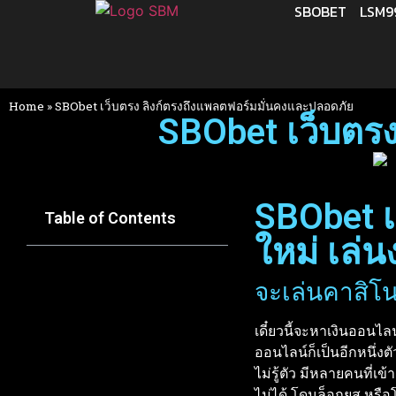
SBOBET
LSM9
Home
»
SBObet เว็บตรง ลิงก์ตรงถึงแพลตฟอร์มมั่นคงและปลอดภัย
SBObet เว็บตร
SBObet เ
Table of Contents
ใหม่ เล่น
จะเล่นคาสิโนอ
เดี๋ยวนี้จะหาเงินออนไ
ออนไลน์ก็เป็นอีกหนึ่งต
ไม่รู้ตัว มีหลายคนที่เข
ไม่ได้ โดนล็อกยูส หรื