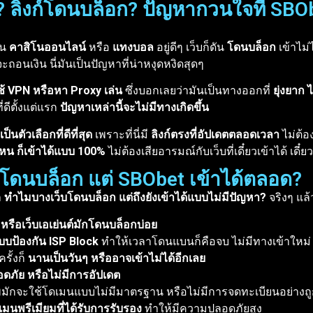
ด้? ลิงก์โดนบล็อก? ปัญหากวนใจที่ SBOb
่น
คาสิโนออนไลน์
หรือ
แทงบอล
อยู่ดีๆ เว็บก็ดัน
โดนบล็อก
เข้าไม่
ะถอนเงิน นี่มันเป็นปัญหาที่น่าหงุดหงิดสุดๆ
ช้ VPN หรือหา Proxy เล่น
ซึ่งบอกเลยว่ามันเป็นทางออกที่
ยุ่งยาก 
ี่ดีตั้งแต่แรก
ปัญหาเหล่านี้จะไม่มีทางเกิดขึ้น
ป็นตัวเลือกที่ดีที่สุด
เพราะที่นี่มี
ลิงก์ตรงที่อัปเดตตลอดเวลา
ไม่ต้อ
ไหน ก็เข้าได้แบบ 100%
ไม่ต้องเสียอารมณ์กับเว็บที่เดี๋ยวเข้าได้ เดี๋ย
โดนบล็อก แต่ SBObet เข้าได้ตลอด?
า
ทำไมบางเว็บโดนบล็อก แต่ถึงยังเข้าได้แบบไม่มีปัญหา?
จริงๆ แล้ว
ธิ์ หรือเว็บเอเย่นต์มักโดนบล็อกบ่อย
ะบบป้องกัน ISP Block
ทำให้เวลาโดนแบนก็คือจบ ไม่มีทางเข้าใหม่ 
รั้งก็
นานเป็นวันๆ หรืออาจเข้าไม่ได้อีกเลย
อดภัย หรือไม่มีการอัปเดต
าพมักจะใช้โดเมนแบบไม่มีมาตรฐาน หรือไม่มีการจดทะเบียนอย่างถูก
เมนพรีเมียมที่ได้รับการรับรอง
ทำให้มีความปลอดภัยสูง