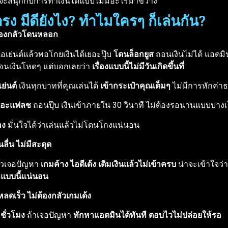
คุณจะสนุกกับการทำเงินได้แบบไม่มีอะไรมาขวาง
รง มีดียังไง? ทำไมใครๆ ก็เล่นกัน?
ต้องกลัวโดนหลอก
อเย่นต์แล้วพอโกยเงินได้เยอะปุ๊บ
โดนล็อกยูส
ถอนเงินไม่ได้ แอดมิ
ถอนเงินโหดๆ แต่บอกเลยว่า
เรื่องแบบนี้ไม่มีวันเกิดขึ้นที่
ย่นต์
เงินทุกบาทที่คุณเล่นได้
เข้ากระเป๋าคุณเต็มๆ
ไม่มีการหักค่
เดอะแฟลช
ถอนปุ๊บ เงินเข้าภายใน 30 วินาที ไม่ต้องรอนานแบบบางเ
อง
มั่นใจได้ว่าเล่นแล้วไม่โดนโกงแน่นอน
ลื่น ไม่มีสะดุด
ล้วเจอปัญหา
เกมค้าง ไอดีเด้ง เติมเงินแล้วไม่เข้าครบ
น่าจะเข้าใจว่
าแบบนี้แน่นอน
หลดเร็ว ไม่ต้องกลัวเกมเด้ง
ชั่วโมง
ถ้าเจอปัญหา
ทักหาแอดมินได้ทันที ตอบไวไม่ปล่อยให้รอ