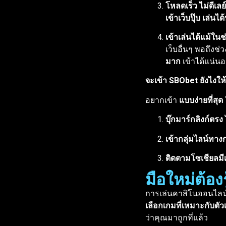
โหลดเร็ว ไม่ดีเล
เข้าเว็บปุ๊บ เล่นได้ป
เข้าเล่นได้แม้ใน
เว็บอื่นๆ พอถึงช่ว
มาก
เข้าได้แน่น
จะเข้า SBObet ยังไงให้
อยากเข้า
แบบง่ายที่สุด
ใ
บุ๊กมาร์กลิงก์ตร
เข้ากลุ่มไลน์ทาง
ติดตามโซเชียลมีเ
มือใหม่ต้อง
การเล่นคาสิโนออนไลน์ห
เลือกเกมที่เหมาะกับตัว
ว่าคุณมาถูกที่แล้ว