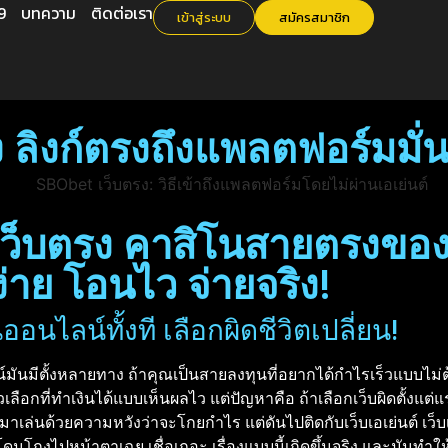
9
บทความ
ติดต่อเรา
เข้าสู่ระบบ
สมัครสมาชิก
ง ลิงก์ตรงถึงแพลตฟอร์มมั
ว็บตรง คาสิโนสายตรงของ
ง่าย โอนไว จ่ายจริง!
อนไลน์ทั้งที เลือกผิดชีวิตเปลี่ยน!
ลน์มันมีตั้งหลายทาง ถ้าคุณเป็นสายลงทุนที่อยากได้กำไรเร็วแบบไม
ัวเลือกที่ทำเงินได้แบบเห็นผลไว แต่ปัญหาคือ ถ้าเลือกเว็บผิดตั้งแต
้ามาเล่นด้วยความหวังว่าจะโกยกำไร แต่ดันไปติดกับเว็บเอเย่นต์ เว็บเ
อโดนโกงไปหน้าตาเฉย เชื่อเถอะ เรื่องแบบนี้เกิดขึ้นจริง และมัน