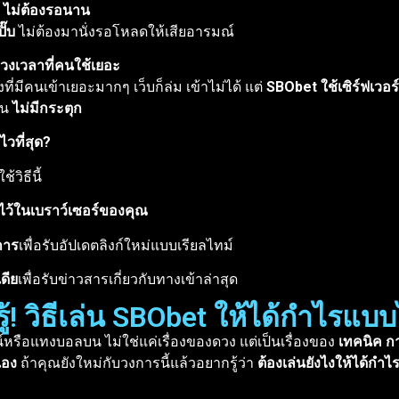
ย์ ไม่ต้องรอนาน
ั๊บ
ไม่ต้องมานั่งรอโหลดให้เสียอารมณ์
ช่วงเวลาที่คนใช้เยอะ
งที่มีคนเข้าเยอะมากๆ เว็บก็ล่ม เข้าไม่ได้ แต่
SBObet ใช้เซิร์ฟเวอร์
อน
ไม่มีกระตุก
ไวที่สุด?
ช้วิธีนี้
ง ไว้ในเบราว์เซอร์ของคุณ
การ
เพื่อรับอัปเดตลิงก์ใหม่แบบเรียลไทม์
ดีย
เพื่อรับข่าวสารเกี่ยวกับทางเข้าล่าสุด
รู้! วิธีเล่น SBObet ให้ได้กำไรแบบ
รือแทงบอลบน ไม่ใช่แค่เรื่องของดวง แต่เป็นเรื่องของ
เทคนิค 
เอง
ถ้าคุณยังใหม่กับวงการนี้แล้วอยากรู้ว่า
ต้องเล่นยังไงให้ได้กำไ