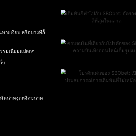
นหายเงียบ หรือบางทีก็
าธรรมเนียมแปลกๆ
ว็บ
ามันน่าหงุดหงิดขนาด