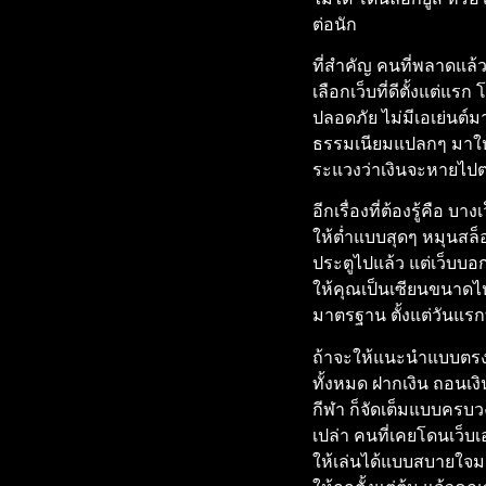
ต่อนัก
ที่สำคัญ คนที่พลาดแล้
เลือกเว็บที่ดีตั้งแต่แร
ปลอดภัย ไม่มีเอเย่นต์มา
ธรรมเนียมแปลกๆ มาให้ป
ระแวงว่าเงินจะหายไ
อีกเรื่องที่ต้องรู้คือ บ
ให้ต่ำแบบสุดๆ หมุนสล็
ประตูไปแล้ว แต่เว็บบอ
ให้คุณเป็นเซียนขนาดไหนก
มาตรฐาน ตั้งแต่วันแรก
ถ้าจะให้แนะนำแบบตรงๆ 
ทั้งหมด ฝากเงิน ถอนเงิ
กีฬา ก็จัดเต็มแบบครบวงจ
เปล่า คนที่เคยโดนเว็บเอ
ให้เล่นได้แบบสบายใจมากข